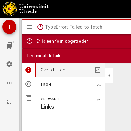
God vol waarheid, goedheid en liefde : gebedenboek voor R.K. Christenen.
Mirador
TypeError: Failed to fetch
viewer
Er is een fout opgetreden
1
Technical details
Over dit item
BRON
VERWANT
Links