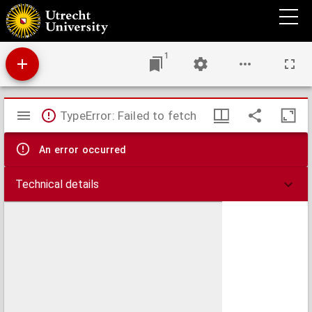
Dr. Hasskarl's mislukte poging tot invoering der coca-cultuur op Java : officiëele
stukken, wedergegeven door de redactie.
1
Mirador
TypeError: Failed to fetch
viewer
An error occurred
Technical details