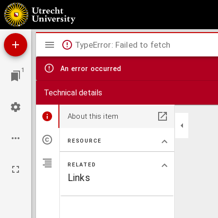
Een drietal grafzerken te Afferden betrekking hebbende op de familien Schenck van 
Mirador
TypeError: Failed to fetch
viewer
An error occurred
1
Technical details
About this item
RESOURCE
RELATED
Links