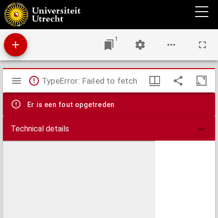
Gaat tot den H. Antonius van Padua : nieuw volledig gebedenboekje ter eere van dien
beroemden wonderwerker
1
Mirador
TypeError: Failed to fetch
viewer
Er is een fout opgetreden
Technical details