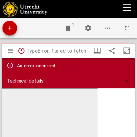
Catalogue de bibliothèque délaissée par feu M. le Dr. H. C. Millies : la vente aura lieu le 7
Mai 1870 et jours suivants ... au domicile et sous la direction de J. L. Beijers.
1
Mirador
TypeError: Failed to fetch
viewer
An error occurred
Technical details