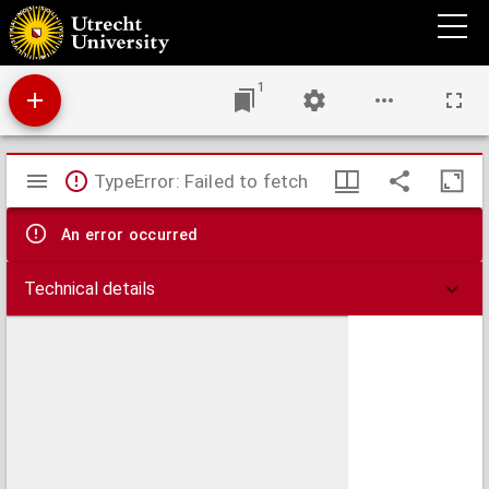
Aan de Hoog Edel Geboren Heer en Vrouwe J. van Nispen van Sevenaer, bij het gouden
feest van hun vijftigjarigen echt 1823-1873
1
Mirador
TypeError: Failed to fetch
viewer
An error occurred
Technical details