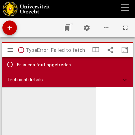
Jesus, mijn heil : nieuw communie-boekje, ter eere van de gelukz. Imelda, patrones der
godvruchtige Communie, aangeboden aan alle Christenen die verlangen met vurigheid
te communiceeren
1
Mirador
TypeError: Failed to fetch
viewer
Er is een fout opgetreden
Technical details