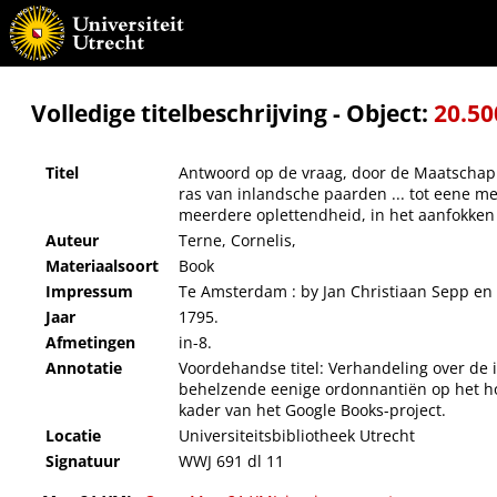
Antwoord op de vraag, door de Maatschappy, ter Bevordering van den Landbouw, te Ams
vermenging van hetzelve met vreemde rassen, of wel door eene meerdere oplettendheid
Volledige titelbeschrijving - Object:
20.50
Titel
Antwoord op de vraag, door de Maatschapp
ras van inlandsche paarden ... tot eene 
meerdere oplettendheid, in het aanfokken
Auteur
Terne, Cornelis,
Materiaalsoort
Book
Impressum
Te Amsterdam : by Jan Christiaan Sepp en
Jaar
1795.
Afmetingen
in-8.
Annotatie
Voordehandse titel: Verhandeling over de i
behelzende eenige ordonnantiën op het hou
kader van het Google Books-project.
Locatie
Universiteitsbibliotheek Utrecht
Signatuur
WWJ 691 dl 11