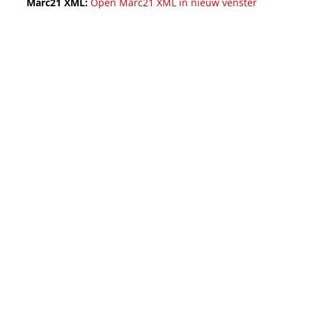
Marc21 XML:
Open Marc21 XML in nieuw venster