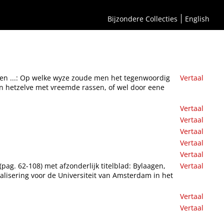
che paarden ... tot eene meerdere volkomenheid kunnen brengen, het zy door
Bijzondere Collecties
English
en ...: Op welke wyze zoude men het tegenwoordig
Vertaal
n hetzelve met vreemde rassen, of wel door eene
Vertaal
Vertaal
Vertaal
Vertaal
Vertaal
ag. 62-108) met afzonderlijk titelblad: Bylaagen,
Vertaal
alisering voor de Universiteit van Amsterdam in het
Vertaal
Vertaal