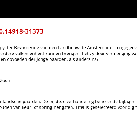
terdam ... opgegeeven ...: Op welke wyze zoude men het tegenwoordig ras van inlands
, in het aanfokken en opvoeden der jonge paarden, als anderzins?
0.14918-31373
y, ter Bevordering van den Landbouw, te Amsterdam ... opgegeev
meerdere volkomenheid kunnen brengen, het zy door vermenging va
 en opvoeden der jonge paarden, als anderzins?
 Zoon
nlandsche paarden. De bij deze verhandeling behorende bijlagen (p
den van keur- of spring-hengsten. Titel is geselecteerd voor digit