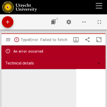
Antwoord op de vraag, door de Maatschappy, ter Bevordering van den Landbouw, te
Amsterdam ... opgegeeven ...: Op welke wyze zoude men het tegenwoordig ras van
inlandsche paarden ... tot eene meerdere volkomenheid kunnen brengen, het zy door
vermenging van hetzelve met vreemde rassen, of wel door eene meerdere
oplettendheid, in het aanfokken en opvoeden der jonge paarden, als anderzins?
1
Mirador
TypeError: Failed to fetch
viewer
An error occurred
Technical details