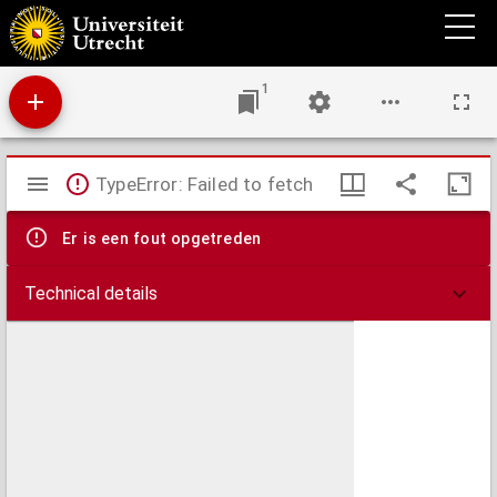
De navolging van Jesus Christus
1
Mirador
TypeError: Failed to fetch
viewer
Er is een fout opgetreden
Technical details