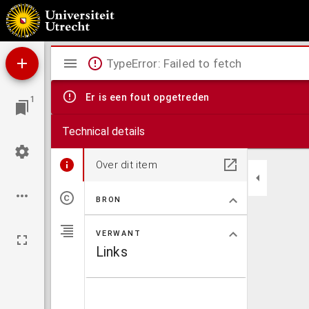
De ster der negentiende eeuw : de h. Joseph : beschouwing zijner deugden
Mirador
TypeError: Failed to fetch
viewer
Er is een fout opgetreden
1
Technical details
Over dit item
BRON
VERWANT
Links