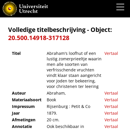
Abraham's loofhut of een lustig zomerprieeltje waarin men alle soorten van
verfrisschende vruchten vindt klaar staan aangericht voor Joden ter bekeering, voor
christenen ter leering
Volledige titelbeschrijving - Object:
20.500.14918-317128
Titel
Abraham's loofhut of een
Vertaal
lustig zomerprieeltje waarin
men alle soorten van
verfrisschende vruchten
vindt klaar staan aangericht
voor Joden ter bekeering,
voor christenen ter leering
Auteur
Abraham,
Vertaal
Materiaalsoort
Book
Vertaal
Impressum
Rijsenburg : Petit & Co
Vertaal
Jaar
1879.
Vertaal
Afmetingen
20 cm.
Vertaal
Annotatie
Ook beschikbaar in
Vertaal