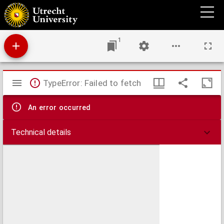
Anleitung zur Kenntniss der Wuthkrankheit der Hunde und anderer Thiere, und zur
Verhütung dieser Krankheit bei Menschen und Thieren : nach den besten Quellen und
eigenen Erfahrungen für Polizei- und Sanitäts-Beamten, Thierärzte, Familienväter und
Hundebesitzer bearbeitet
1
Mirador
TypeError: Failed to fetch
viewer
An error occurred
Technical details