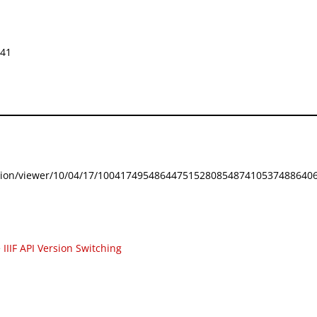
741
festation/viewer/10/04/17/100417495486447515280854874105374886406
e
IIIF API Version Switching