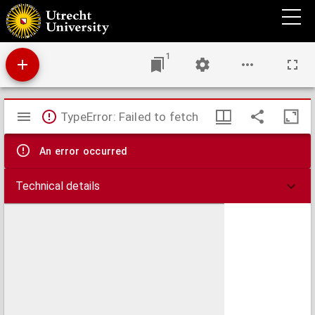
Anleitung zum Erkennen, Verhüten und Tilgen der Rinderpest
1
Mirador
TypeError: Failed to fetch
viewer
An error occurred
Technical details