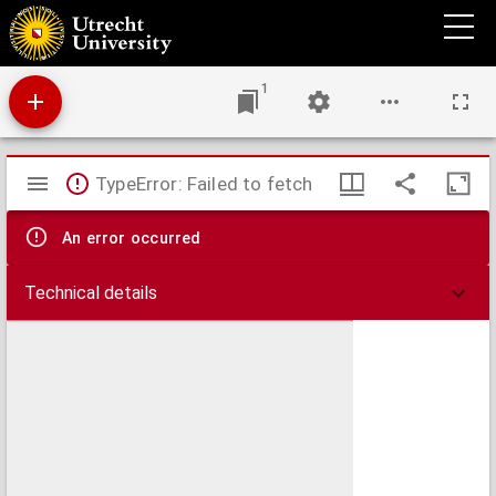
Chansonvormen op het einde van de XVde eeuw : een studie naar aanleiding van
Petrucci's 'Harmonice musices Odhecaton'
1
Mirador
TypeError: Failed to fetch
viewer
An error occurred
Technical details