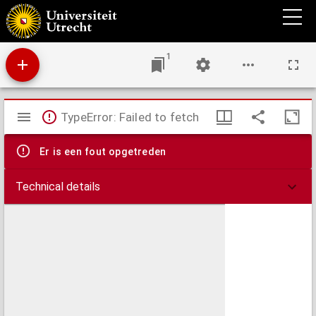
De exterioris et interioris hominis compositione
1
Mirador
TypeError: Failed to fetch
viewer
Er is een fout opgetreden
Technical details