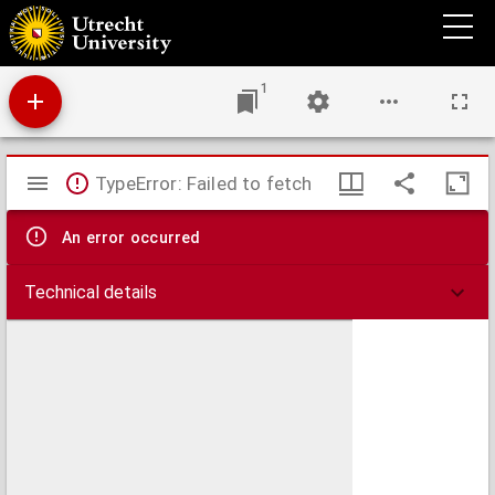
Gebeden en oefeningen voor de leden van de Aarts Broederschap der Heilige Vijf
Wonden Onzes Heeren Jesus Christus, anders genaamd Het Koordje van den H.
Franciscus.
1
Mirador
TypeError: Failed to fetch
viewer
An error occurred
Technical details