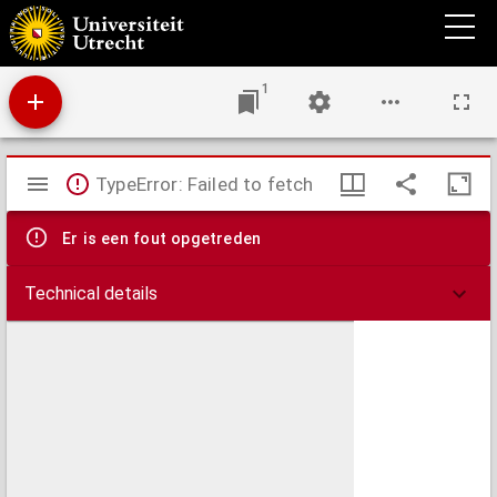
Der homöopathische Thierarzt : ein praktischer Rathgeber für alle Viehbesitzer, welche
die Krankheiten ihrer Pferde, Rinder, Schafe, Schweine, Ziegen, Hunde leicht, sicher,
schnell und wohlfeil selbst heilen wollen : nach langjährigen eigenen Erfahrungen und
unter Benutzung der besten Hülfsmittel bearbeitet
1
Mirador
TypeError: Failed to fetch
viewer
Er is een fout opgetreden
Technical details