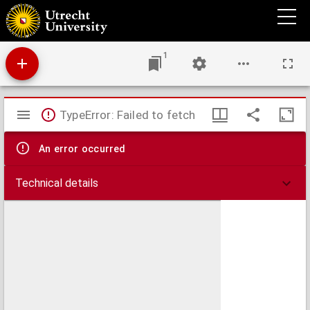
Die nothwendigsten Huf- und Klaueneisen, und die Hauptregeln beim Hufbeschlage :
als Erläuterung zu der von dem stellvertretenden Lehrschmied Carl Friedrich Arndt
angefertigten Sammlung von Muster-Hufeisen
1
Mirador
TypeError: Failed to fetch
viewer
An error occurred
Technical details