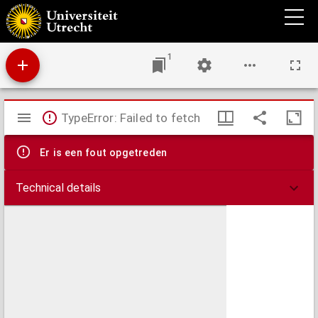
Cours élémentaire d'anatomie générale et notions de technique histologique,
1
Mirador
TypeError: Failed to fetch
viewer
Er is een fout opgetreden
Technical details