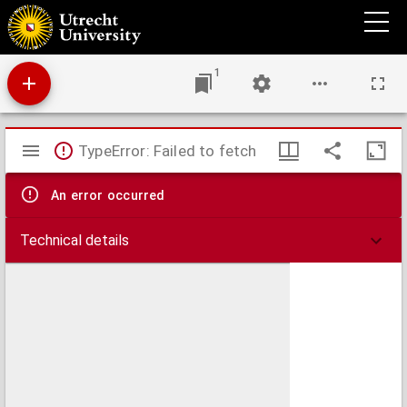
Darstellung der Lehre von den Trichinen : mit Rücksicht auf die dadurch gebotenen
Vorsichtsmaassregeln, für Laien und Aerzte
1
Mirador
TypeError: Failed to fetch
viewer
An error occurred
Technical details