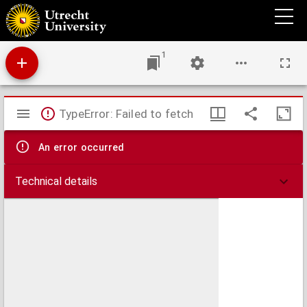
Darstellung der Lehre von den Trichinen : mit Rücksicht auf die dadurch gebotenen
Vorsichtsmaassregeln, für Laien und Aerzte
1
Mirador
TypeError: Failed to fetch
viewer
An error occurred
Technical details