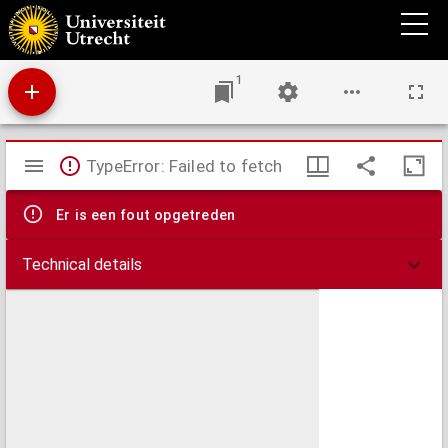
Animal plagues: their history, nature, and prevention
1
Mirador
TypeError: Failed to fetch
viewer
Er is een fout opgetreden
Technical details