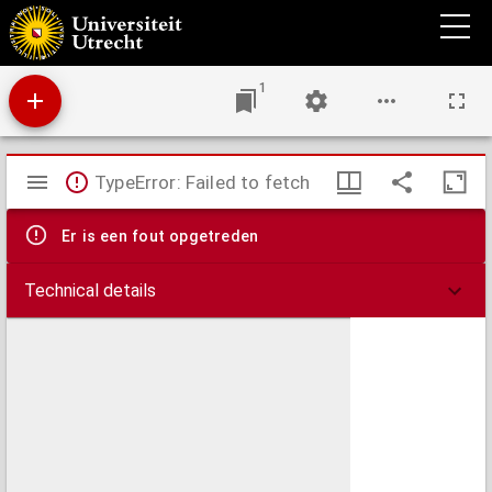
De hoefsmid : geïllustreerd maandblad voor hoefsmeden en anderen, die in het
hoefbeslag belangstellen
1
Mirador
TypeError: Failed to fetch
viewer
Er is een fout opgetreden
Technical details