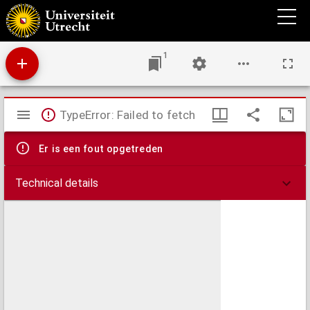
Brachylogus
1
Mirador
TypeError: Failed to fetch
viewer
Er is een fout opgetreden
Technical details