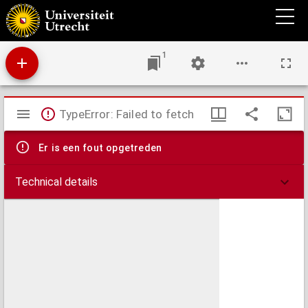
Extract, van twee brieven, geschreven van Rotterdam op Amsterdam, over den loop en
circkulen der twee komeet-sterren, daer by aengeweesen word hoe men hare wegen in
den hemel gemackelijck kan op de globus uyt vinden, &c
1
Mirador
TypeError: Failed to fetch
viewer
Er is een fout opgetreden
Technical details