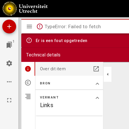
Globi coelestis in tabulas planas redacti pars III in qua longitudines stellarum fixar
Mirador
TypeError: Failed to fetch
viewer
Er is een fout opgetreden
1
Technical details
Over dit item
BRON
VERWANT
Links