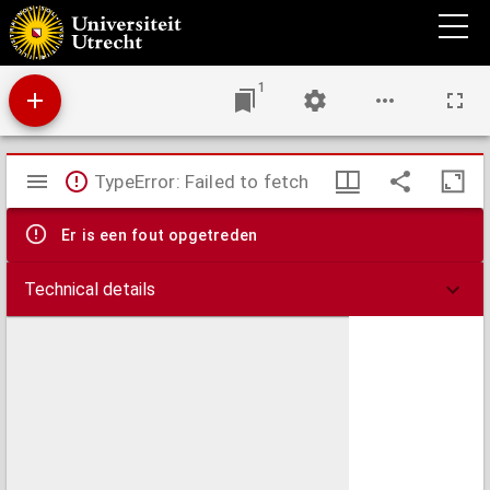
Generaale vertooning van de zonsverduistering, ofte groote zon-eclips, die wezen zal
den 22sten mey, in het jaar 1724, waar van de verduistering by ons te zien zal zyn, op
het grootst, ofte midden, 's avonds ten 6 uuren 36 minuten [...] : Meetkundig-vertoog :
verklaaring van de nevenstaande afbeelding, vertoonende hoedanig de verduistering
alhier, te Amsterdam zal gezien worden
1
Mirador
TypeError: Failed to fetch
viewer
Er is een fout opgetreden
Technical details