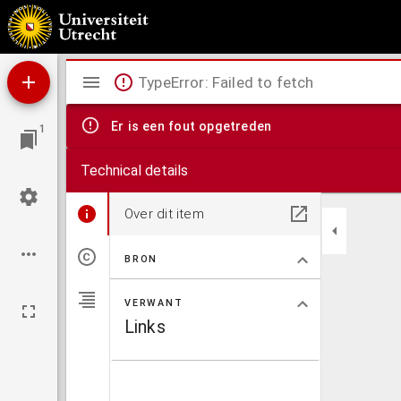
Dessein représentant les sections de l'ombre de la terre sur la lune dans l'éclipse totale d
Mirador
TypeError: Failed to fetch
viewer
Er is een fout opgetreden
1
Technical details
Over dit item
BRON
VERWANT
Links