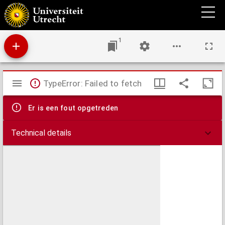
A treatise on veterinary medicine
1
Mirador
TypeError: Failed to fetch
viewer
Er is een fout opgetreden
Technical details