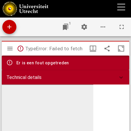
Quattuor nouissima cum multis exemplis pulcherrimis
1
Mirador
TypeError: Failed to fetch
viewer
Er is een fout opgetreden
Technical details