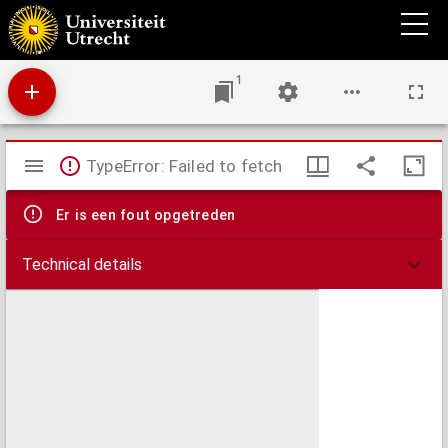
Disputatio juridica inauguralis de arbitris compromissariis
1
Mirador
TypeError: Failed to fetch
viewer
Er is een fout opgetreden
Technical details