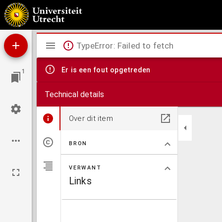
Disputatio juridica inauguralis de novationibus & delegationibus, Cod. lib. 8 Tit. 42
Mirador
TypeError: Failed to fetch
viewer
Er is een fout opgetreden
1
Technical details
Over dit item
BRON
VERWANT
Links