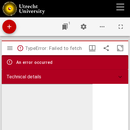
Beknopt en kortbondig uittreksel, bestaande in allerley geneesmiddelen voor allerley
ongemakken der paerden
1
Mirador
TypeError: Failed to fetch
viewer
An error occurred
Technical details