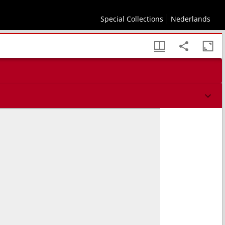
steden, lant-huysen, boomgaerden ... als mede de eygenschappen van allerley boomen,
jacht, vogel-vangst, visschery, en de bequaemheyt der paerden, genees-middelen voor
Special Collections
Nederlands