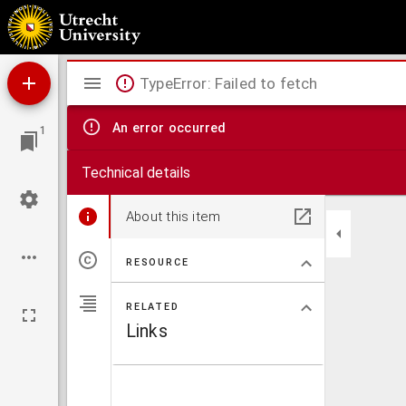
De verstandige huys-houder, voor-schryvende de alderwijste wetten om profijtelick, gema
aerdt-vruchten, kruyden, bloemen, gewassen en zaden. Den aert, eygenschap, voort-tee
de wel-vaert van menschen, beesten en boomen.
Mirador
TypeError: Failed to fetch
viewer
An error occurred
1
Technical details
About this item
RESOURCE
RELATED
Links