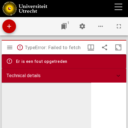
Die erste Hilfe bei Unglücksfällen und Krankheiten des Pferdes
1
Mirador
TypeError: Failed to fetch
viewer
Er is een fout opgetreden
Technical details