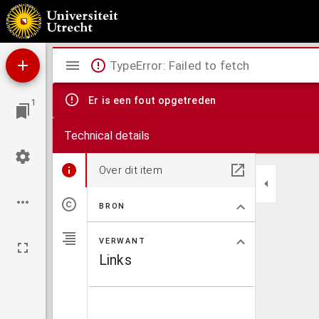
Een wenk aen de Vlaemsche tooneelspelers
Mirador
TypeError: Failed to fetch
viewer
Er is een fout opgetreden
1
Technical details
Over dit item
BRON
VERWANT
Links