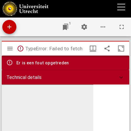
Ducatus Geldriae et comitatus Zutphaniae nova tabula in tetrarchias Noviomagi,
Arnhemii, Ruremondae et Zutphaniae distincta ...
1
Mirador
TypeError: Failed to fetch
viewer
Er is een fout opgetreden
Technical details