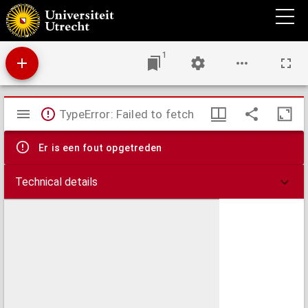
Flandriae comitatus pars Batava tam in ejusdem subjacentia quam vicina territoria
1
Mirador
TypeError: Failed to fetch
viewer
Er is een fout opgetreden
Technical details