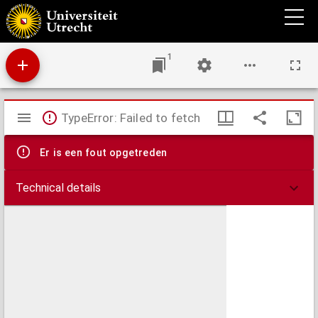
De Schelde tot in zee en Zeeuwschvlaanderen.
1
Mirador
TypeError: Failed to fetch
viewer
Er is een fout opgetreden
Technical details