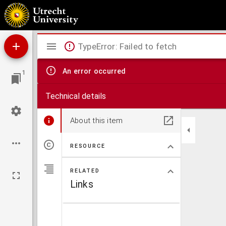
Aan zyne vorstelyke doorluchtigheyd Willem Carel Hendrik Friso ... word deze nieuwe a
Mirador
TypeError: Failed to fetch
viewer
An error occurred
1
Technical details
About this item
RESOURCE
RELATED
Links