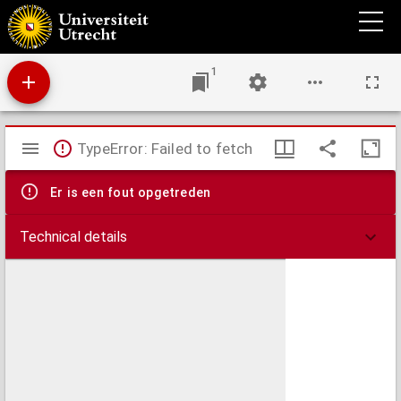
Frisiae Dominium vernaculè Friesland, verdeeld in de Hoofd-deelen van Oostergoo,
Westergoo en Sevenwolden. Als ook der XI steden zynde noch onderscheiden de XXX
Grietenijen
1
Mirador
TypeError: Failed to fetch
viewer
Er is een fout opgetreden
Technical details