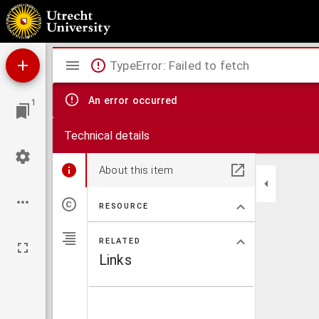
Carte des environs d'Amsterdam : représentant d'un coup d'oeil les avenues fortifiées av
au lendemain le 1er Octobre, sous les ordres de S.A.S. Le Duc Régnant De Brunswick, po
Mirador
TypeError: Failed to fetch
viewer
An error occurred
1
Technical details
About this item
RESOURCE
RELATED
Links