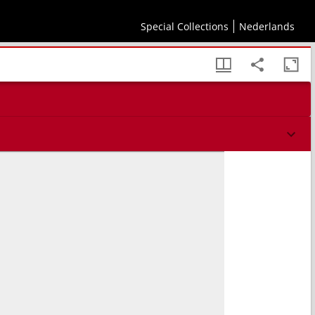
septembre 1787, et en même tems les quartiers des troupes prussiennes et leurs attaques
Special Collections
Nederlands