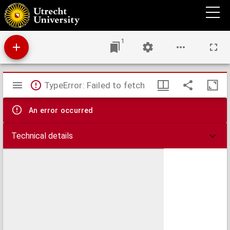
Een woord voor menschen, welke niet kunnen te kerk gaan.
1
Mirador
TypeError: Failed to fetch
viewer
An error occurred
Technical details