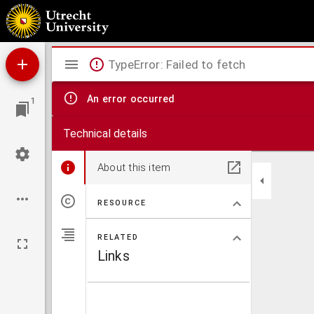
Eenvoudig onderwijs in het lezen van den bijbel.
Mirador
TypeError: Failed to fetch
viewer
An error occurred
1
Technical details
About this item
RESOURCE
RELATED
Links