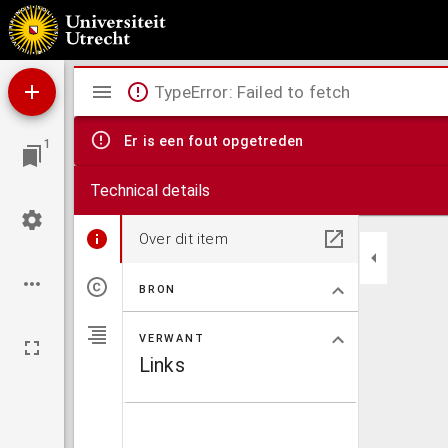
Description d'une sphère mouvante par le moyen d'une pendule, d'un globe monté d'une f
Mirador
TypeError: Failed to fetch
viewer
Er is een fout opgetreden
1
Technical details
Over dit item
BRON
VERWANT
Links