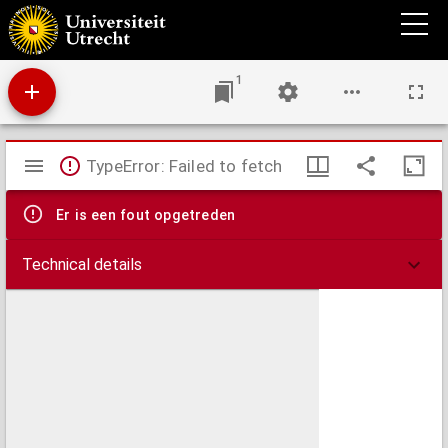
De zending onder de volken der aarde.
1
Mirador
TypeError: Failed to fetch
viewer
Er is een fout opgetreden
Technical details