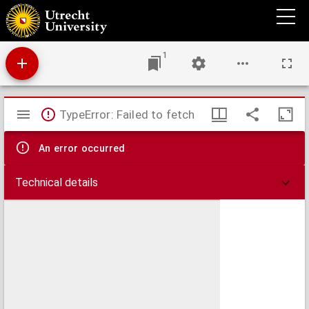
Arrest de la covr de Parlement de Rennes en Bretagne, contre le nommé Iulles Mazarin,
& ses fauteurs & adherans, par lequel ils sont tous declarez criminels de leze majesté,
tous leurs biens acquis & confisquez.
1
Mirador
TypeError: Failed to fetch
viewer
An error occurred
Technical details