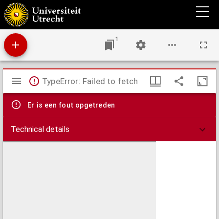
De la puissance qu'ont les roys sur les peuples, & du pouvoir des peuples sur les roys.
1
Mirador
TypeError: Failed to fetch
viewer
Er is een fout opgetreden
Technical details